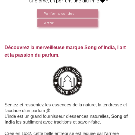
"Une âme, un parfum, une alchimie

"
Parfums solides
Attar
Découvrez
la merveilleuse marque
Song
of India, l'art
et la passion du
parfum
.
Sentez et ressentez les essences de la nature,
la tendresse et
l'audace d'un parfum

L'inde est un grand fournisseur d'essences naturelles,
Song of
India
les subliment avec traditions et savoir-faire.
Crée en 1932, cette belle entreprise est léguée par l'arrière