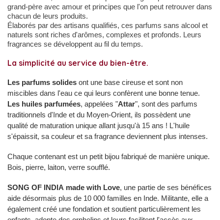
grand-père avec amour
et principes que l'on peut retrouver dans
chacun de leurs produits.
Élaborés par des artisans qualifiés, ces parfums sans alcool et
naturels sont riches d'arômes, complexes et profonds. Leurs
fragrances se développent au fil du temps.
La simplicité au service du bien-être.
Les parfums solides
ont une base cireuse et sont non
miscibles dans l'eau ce qui leurs confèrent une bonne tenue.
Les huiles parfumées
, appelées "
Attar
", sont des parfums
traditionnels d'Inde et du Moyen-Orient, ils possèdent une
qualité de maturation unique allant jusqu'à 15 ans ! L'huile
s'épaissit, sa couleur et sa fragrance deviennent plus intenses.
Chaque contenant est un petit bijou fabriqué de manière unique.
Bois, pierre, laiton, verre soufflé.
SONG OF INDIA made with Love
, une partie de ses bénéfices
aide désormais plus de 10 000 familles en Inde. Militante, elle a
également créé une fondation et soutient particulièrement les
enfants, adopte des orphelins et leurs facilitent l'accès aux