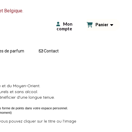
et Belgique.
Mon
Panier
compte
es de parfum
Contact
de et du Moyen-Orient.
els et sans alcool.
énéficier d'une longue tenue.
s forme de points dans votre espace personnel.
t moment)
 vous pouvez cliquer sur le titre ou l'image