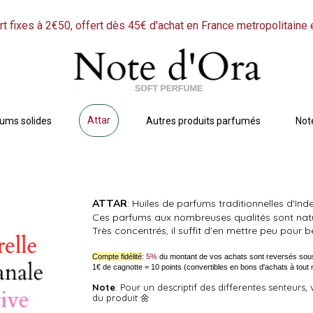
rt fixes à 2€50, offert dès 45€ d'achat en France metropolitaine 
Attar
ums solides
Autres produits parfumés
Not
ATTAR
: Huiles de parfums traditionnelles d'In
Ces parfums aux nombreuses qualités sont natur
Très concentrés, il suffit d'en mettre peu pour b
Compte fidélité
:
5%
du montant de vos achats sont reversés sou
1€ de cagnotte = 10 points (convertibles en bons d'achats à tou
Note
: Pour un descriptif des differentes senteurs,
du produit 🌼